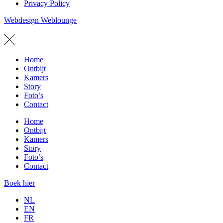
Privacy Policy
Webdesign Weblounge
Home
Ontbijt
Kamers
Story
Foto’s
Contact
Home
Ontbijt
Kamers
Story
Foto’s
Contact
Boek hier
NL
EN
FR