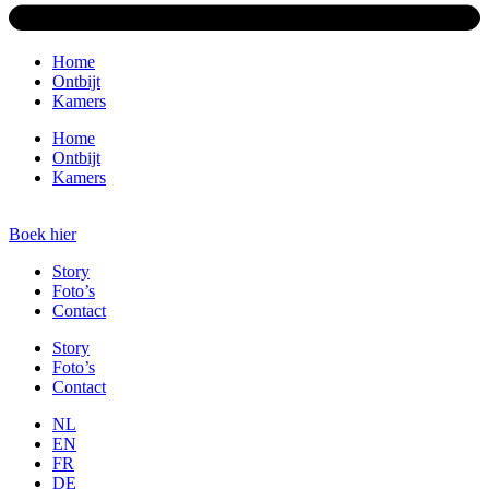
Home
Ontbijt
Kamers
Home
Ontbijt
Kamers
Boek hier
Story
Foto’s
Contact
Story
Foto’s
Contact
NL
EN
FR
DE