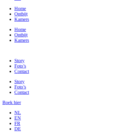
Home
Ontbijt
Kamers
Home
Ontbijt
Kamers
Story
Foto’s
Contact
Story
Foto’s
Contact
Boek hier
NL
EN
FR
DE